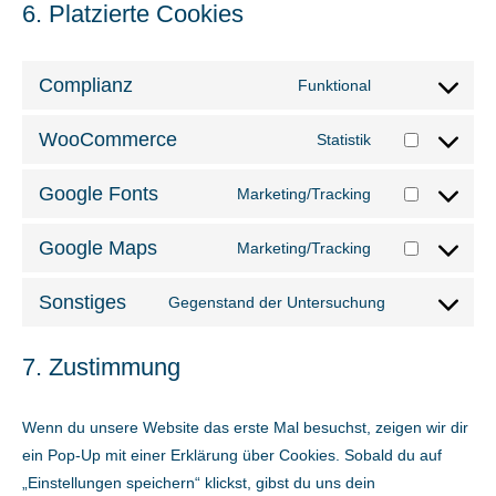
6. Platzierte Cookies
Complianz
Funktional
Consent
to
WooCommerce
Statistik
Consent
service
to
complianz
Google Fonts
Marketing/Tracking
Consent
service
to
woocommerce
Google Maps
Marketing/Tracking
Consent
service
to
google-
Sonstiges
Gegenstand der Untersuchung
Consent
service
fonts
to
google-
7. Zustimmung
service
maps
sonstiges
Wenn du unsere Website das erste Mal besuchst, zeigen wir dir
ein Pop-Up mit einer Erklärung über Cookies. Sobald du auf
„Einstellungen speichern“ klickst, gibst du uns dein