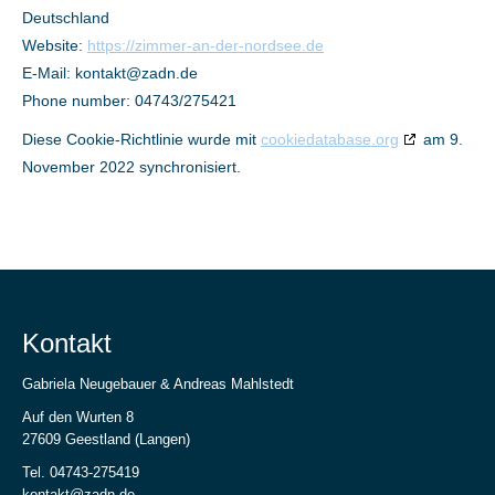
Deutschland
Website:
https://zimmer-an-der-nordsee.de
E-Mail:
kontakt@zadn.de
Phone number: 04743/275421
Diese Cookie-Richtlinie wurde mit
cookiedatabase.org
am 9.
November 2022 synchronisiert.
Kontakt
Gabriela Neugebauer & Andreas Mahlstedt
Auf den Wurten 8
27609 Geestland (Langen)
Tel. 04743-275419
kontakt@zadn.de