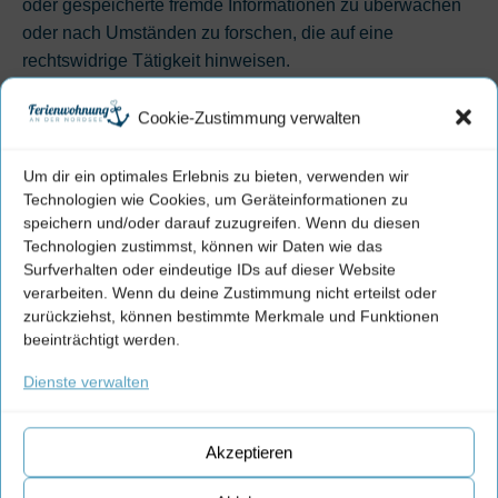
oder gespeicherte fremde Informationen zu überwachen
oder nach Umständen zu forschen, die auf eine
rechtswidrige Tätigkeit hinweisen.
Verpflichtungen zur Entfernung oder Sperrung der
Cookie-Zustimmung verwalten
Nutzung von Informationen nach den allgemeinen
Gesetzen bleiben hiervon unberührt. Eine diesbezügliche
Um dir ein optimales Erlebnis zu bieten, verwenden wir
Haftung ist jedoch erst ab dem Zeitpunkt der Kenntnis
Technologien wie Cookies, um Geräteinformationen zu
einer konkreten Rechtsverletzung möglich. Bei
speichern und/oder darauf zuzugreifen. Wenn du diesen
Bekanntwerden von entsprechenden Rechtsverletzungen
Technologien zustimmst, können wir Daten wie das
werden wir diese Inhalte umgehend entfernen.
Surfverhalten oder eindeutige IDs auf dieser Website
verarbeiten. Wenn du deine Zustimmung nicht erteilst oder
Haftung für Links
zurückziehst, können bestimmte Merkmale und Funktionen
Unser Angebot enthält Links zu externen Websites Dritter,
beeinträchtigt werden.
auf deren Inhalte wir keinen Einfluss haben. Deshalb
Dienste verwalten
können wir für diese fremden Inhalte auch keine Gewähr
übernehmen. Für die Inhalte der verlinkten Seiten ist stets
der jeweilige Anbieter oder Betreiber der Seiten
Akzeptieren
verantwortlich. Die verlinkten Seiten wurden zum